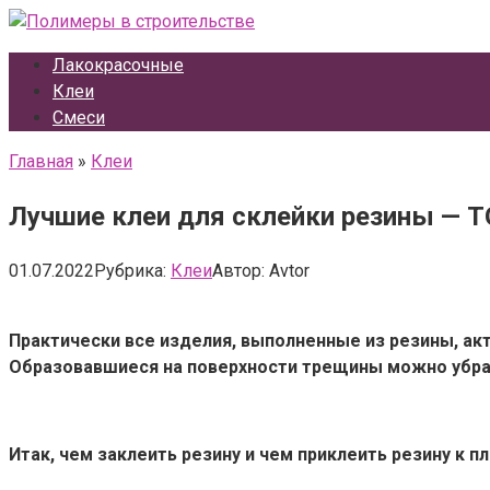
Перейти
к
Лакокрасочные
контенту
Клеи
Смеси
Главная
»
Клеи
Лучшие клеи для склейки резины — 
01.07.2022
Рубрика:
Клеи
Автор:
Avtor
Практически все изделия, выполненные из резины, ак
Образовавшиеся на поверхности трещины можно убра
Итак, чем заклеить резину и чем приклеить резину к 