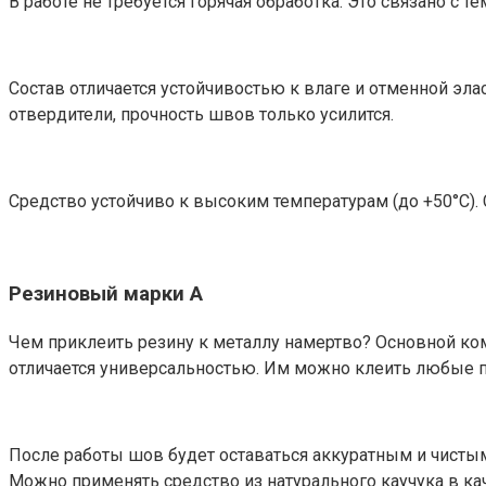
В работе не требуется горячая обработка. Это связано с 
Состав отличается устойчивостью к влаге и отменной эл
отвердители, прочность швов только усилится.
Средство устойчиво к высоким температурам (до +50°С). 
Резиновый марки А
Чем приклеить резину к металлу намертво? Основной ком
отличается универсальностью. Им можно клеить любые п
После работы шов будет оставаться аккуратным и чисты
Можно применять средство из натурального каучука в ка