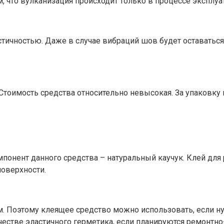
тем, что вулканизация происходит только в процессе эксплуа
астичностью. Даже в случае вибраций шов будет оставать
Стоимость средства относительно невысокая. За упаковку в 
понент данного средства – натуральный каучук. Клей для
оверхности.
м. Поэтому клеящее средство можно использовать, если н
честве эластичного герметика, если планируются ремонтно