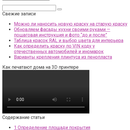
Поиск:
Свежие записи
Можно ли наносить новую краску на старую краску
Обновляем фасады кухни своими руками —
пошаговая инструкция и фото “до и после”
Таблица красок RAL и выбор цвета для интерьера
Как определить краску по VIN коду у
отечественных автомобилей и иномарок
Варианты крепления плинтуса из пенопласта
Как печатают дома на 3D принтере
Содержание статьи
1
Определение площади покрытия