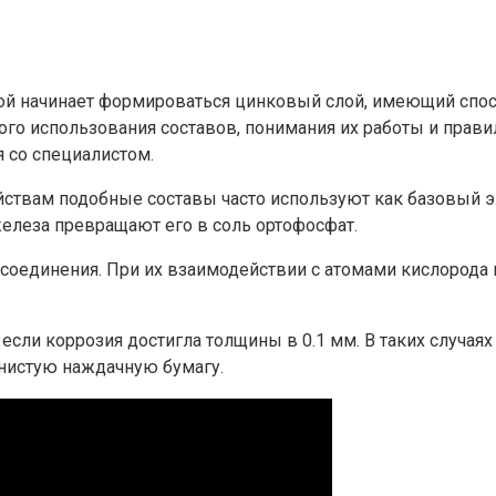
ой начинает формироваться цинковый слой, имеющий спосо
о использования составов, понимания их работы и правил
 со специалистом.
твам подобные составы часто используют как базовый эле
железа превращают его в соль ортофосфат.
оединения. При их взаимодействии с атомами кислорода на
если коррозия достигла толщины в 0.1 мм. В таких случая
истую наждачную бумагу.