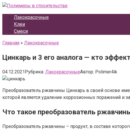
Перейти
к
Лакокрасочные
контенту
Клеи
Смеси
Главная
»
Лакокрасочные
Цинкарь и 3 его аналога — кто эффек
04.12.2021
Рубрика:
Лакокрасочные
Автор:
Polimer4ik
Преобразователь ржавчины Цинкарь в своей основе имее
которой является удаление коррозионных поражений и з
Что такое преобразователь ржавчин
Преобразователь ржавчины – продукт, в составе которог