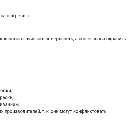
ена шагренью.
лностью зачистить поверхность, а после снова окрасить.
товки;
раски;
иванием;
производителей, т. к. они могут конфликтовать.