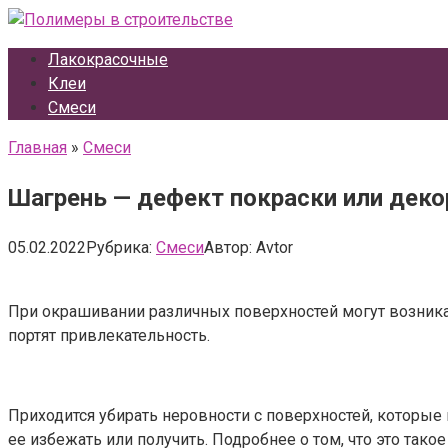
Перейти
к
Лакокрасочные
контенту
Клеи
Смеси
Главная
»
Смеси
Шагрень — дефект покраски или дек
05.02.2022
Рубрика:
Смеси
Автор:
Avtor
При окрашивании различных поверхностей могут возникат
портят привлекательность.
Приходится убирать неровности с поверхностей, которые
ее избежать или получить. Подробнее о том, что это такое